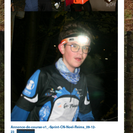
Annonce-de-course-v1_-Sprint-CN-Noel-Reims_09-12-
23
Télécharger